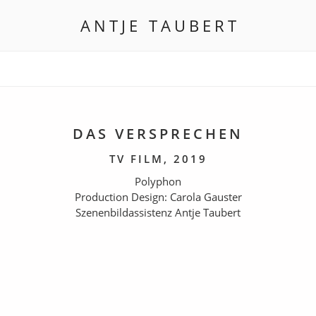
Zum
ANTJE TAUBERT
Inhalt
springen
SET DECORATION
DAS VERSPRECHEN
CREW UNITED
TV FILM, 2019
IMDB
Polyphon
Production Design: Carola Gauster
Szenenbildassistenz Antje Taubert
ENGLISH
© ZDF,
© ZDF,
POLYPHON
POLYPHON